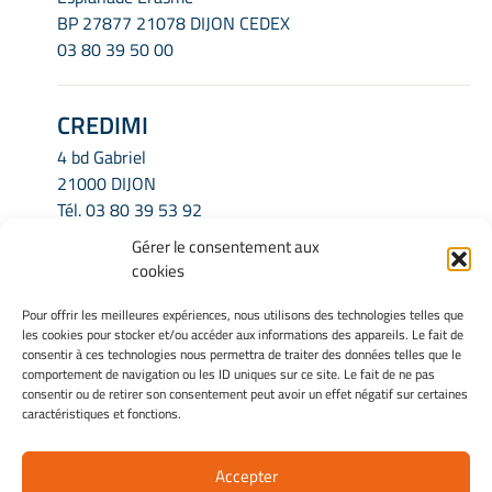
BP 27877 21078 DIJON CEDEX
03 80 39 50 00
CREDIMI
4 bd Gabriel
21000 DIJON
Tél.
03 80 39 53 92
Email.
credimi.secretariat@u-bourgogne.fr
Gérer le consentement aux
cookies
INFORMATIONS LÉGALES
Pour offrir les meilleures expériences, nous utilisons des technologies telles que
les cookies pour stocker et/ou accéder aux informations des appareils. Le fait de
Mentions légales
consentir à ces technologies nous permettra de traiter des données telles que le
Gérer mes cookies
comportement de navigation ou les ID uniques sur ce site. Le fait de ne pas
consentir ou de retirer son consentement peut avoir un effet négatif sur certaines
Politique de cookies
caractéristiques et fonctions.
Déclaration de confidentialité
Avertissement
Accepter