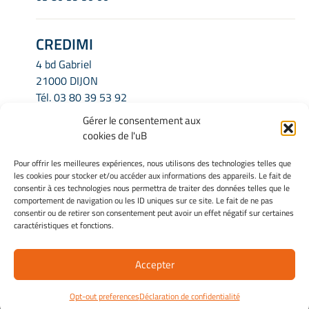
CREDIMI
4 bd Gabriel
21000 DIJON
Tél.
03 80 39 53 92
Email.
credimi.secretariat@u-bourgogne.fr
Gérer le consentement aux
cookies de l'uB
INFORMATIONS LÉGALES
Pour offrir les meilleures expériences, nous utilisons des technologies telles que
les cookies pour stocker et/ou accéder aux informations des appareils. Le fait de
Mentions légales
consentir à ces technologies nous permettra de traiter des données telles que le
Gérer mes cookies
comportement de navigation ou les ID uniques sur ce site. Le fait de ne pas
consentir ou de retirer son consentement peut avoir un effet négatif sur certaines
Politique de cookies
caractéristiques et fonctions.
Déclaration de confidentialité
Avertissement
Accepter
Site Officiel - Credimi @ 2026
Opt-out preferences
Déclaration de confidentialité
Copyright Université de Bourgogne Europe