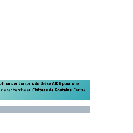
ofinancent un prix de thèse AIDE pour une
r de recherche au
Château de Goutelas
, Centre