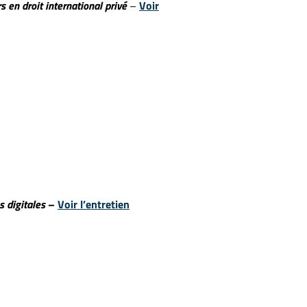
 en droit international privé
–
Voir
s digitales
–
Voir l’entretien