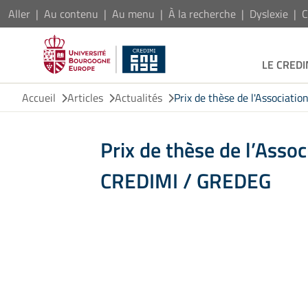
Aller
Au contenu
Au menu
À la recherche
Dyslexie
C
LE CREDI
Accueil
Articles
Actualités
Prix de thèse de l'Associat
Prix de thèse de l’Asso
CREDIMI / GREDEG