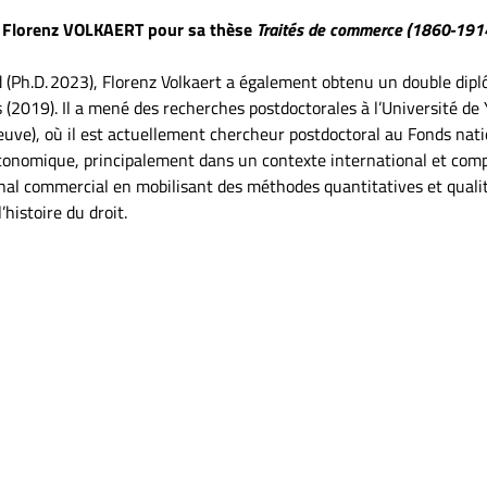
ur Florenz VOLKAERT pour sa thèse
Traités de commerce (1860-1914) 
d (Ph.D. 2023), Florenz Volkaert a également obtenu un double dip
19). Il a mené des recherches postdoctorales à l’Université de Ya
euve), où il est actuellement chercheur postdoctoral au Fonds nati
 économique, principalement dans un contexte international et comp
onal commercial en mobilisant des méthodes quantitatives et qualit
’histoire du droit.