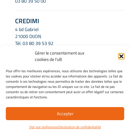
03 80 39 50 00
CREDIMI
4 bd Gabriel
21000 DIJON
Tél.
03 80 39 53 92
Email.
credimi.secretariat@u-bourgogne.fr
Gérer le consentement aux
cookies de l'uB
INFORMATIONS LÉGALES
Pour offrir les meilleures expériences, nous utilisons des technologies telles que
les cookies pour stocker et/ou accéder aux informations des appareils. Le fait de
Mentions légales
consentir à ces technologies nous permettra de traiter des données telles que le
Gérer mes cookies
comportement de navigation ou les ID uniques sur ce site. Le fait de ne pas
consentir ou de retirer son consentement peut avoir un effet négatif sur certaines
Politique de cookies
caractéristiques et fonctions.
Déclaration de confidentialité
Avertissement
Accepter
Site Officiel - Credimi @ 2026
Opt-out preferences
Déclaration de confidentialité
Copyright Université de Bourgogne Europe