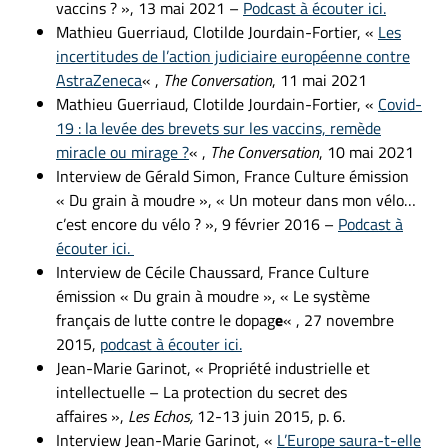
vaccins ? », 13 mai 2021 –
Podcast à écouter ici.
Mathieu Guerriaud, Clotilde Jourdain-Fortier, «
Les
incertitudes de l’action judiciaire européenne contre
AstraZeneca
« ,
The Conversation
, 11 mai 2021
Mathieu Guerriaud, Clotilde Jourdain-Fortier, «
Covid-
19 : la levée des brevets sur les vaccins, remède
miracle ou mirage ?
« ,
The Conversation
, 10 mai 2021
Interview de Gérald Simon, France Culture émission
« Du grain à moudre », « Un moteur dans mon vélo…
c’est encore du vélo ? », 9 février 2016 –
Podcast à
écouter ici.
Interview de Cécile Chaussard, France Culture
émission « Du grain à moudre », « Le système
français de lutte contre le dopag
e
« , 27 novembre
2015,
podcast à écouter ici.
Jean-Marie Garinot, « Propriété industrielle et
intellectuelle – La protection du secret des
affaires »,
Les Echos,
12-13 juin 2015, p. 6.
Interview Jean-Marie Garinot, «
L’Europe saura-t-elle