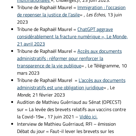
multinationales
»,
Challenges.fr
, 23 juin 2023.
Tribune de Raphaël Maurel «
Immigration : l’occasion
de repenser la justice de l’asile
« ,
Les Echos
, 13 juin
2023
Tribune de Raphaël Maurel «
ChatGPT aggrave
considérablement la fracture numérique », Le Monde,
21 avril 2023
Tribune de Raphaël Maurel «
Accès aux documents
administratifs : réformer pour renforcer la
transparence de la vie publique
« , Le Télégramme, 10
mars 2023
Tribune de Raphaël Maurel »
L’accès aux documents
administratifs est une obligation juridique
« , Le
Monde
, 21 février 2023
Audition de Mathieu Guérriaud au Sénat (OPECST)
sur « La levée des brevets relatifs aux vaccins contre
la Covid-19
«
, 17 juin 2021 –
Vidéo ici.
Interview de Mathieu Guérriaud, RFI – émission
Débat du jour
« Faut-il lever les brevets sur les