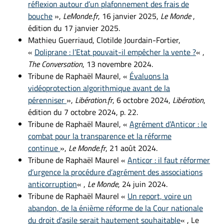
réflexion autour d’un plafonnement des frais de
bouche
»,
LeMonde.fr
, 16 janvier 2025,
Le Monde
,
édition du 17 janvier 2025.
Mathieu Guerriaud, Clotilde Jourdain-Fortier,
«
Doliprane : l’Etat pouvait-il empêcher la vente ?
« ,
The Conversation
, 13 novembre 2024.
Tribune de Raphaël Maurel, «
Évaluons la
vidéoprotection algorithmique avant de la
pérenniser
»,
Libération.fr
, 6 octobre 2024,
Libération
,
édition du 7 octobre 2024, p. 22.
Tribune de Raphaël Maurel, «
Agrément d’Anticor : le
combat pour la transparence et la réforme
continue
»,
Le Monde.fr
, 21 août 2024.
Tribune de Raphaël Maurel «
Anticor : il faut réformer
d’urgence la procédure d’agrément des associations
anticorruption
« ,
Le Monde
, 24 juin 2024.
Tribune de Raphaël Maurel «
Un report, voire un
abandon, de la énième réforme de la Cour nationale
du droit d’asile serait hautement souhaitable
« , Le