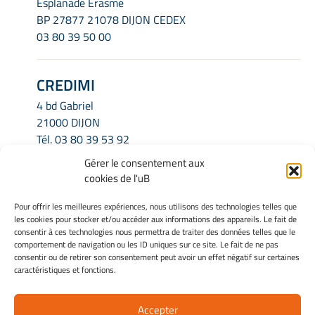
Esplanade Erasme
BP 27877 21078 DIJON CEDEX
03 80 39 50 00
CREDIMI
4 bd Gabriel
21000 DIJON
Tél.
03 80 39 53 92
Email.
credimi.secretariat@u-bourgogne.fr
Gérer le consentement aux
cookies de l'uB
INFORMATIONS LÉGALES
Pour offrir les meilleures expériences, nous utilisons des technologies telles que
les cookies pour stocker et/ou accéder aux informations des appareils. Le fait de
Mentions légales
consentir à ces technologies nous permettra de traiter des données telles que le
Gérer mes cookies
comportement de navigation ou les ID uniques sur ce site. Le fait de ne pas
consentir ou de retirer son consentement peut avoir un effet négatif sur certaines
Politique de cookies
caractéristiques et fonctions.
Déclaration de confidentialité
Avertissement
Accepter