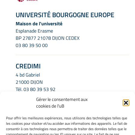
UNIVERSITÉ BOURGOGNE EUROPE
Maison de l'université
Esplanade Erasme
BP 27877 21078 DIJON CEDEX
03 80 39 50 00
CREDIMI
4 bd Gabriel
21000 DIJON
Tél.
03 80 39 53 92
Email.
credimi.secretariat@u-bourgogne.fr
Gérer le consentement aux
cookies de l'uB
INFORMATIONS LÉGALES
Pour offrir les meilleures expériences, nous utilisons des technologies telles que
les cookies pour stocker et/ou accéder aux informations des appareils. Le fait de
Mentions légales
consentir à ces technologies nous permettra de traiter des données telles que le
Gérer mes cookies
comportement de navigation ou les ID uniques sur ce site. Le fait de ne pas