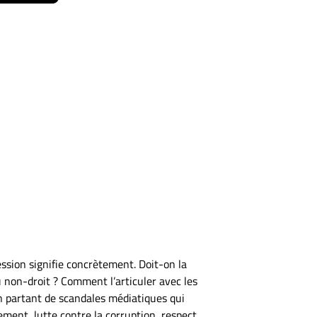
ession signifie concrètement. Doit-on la
du non-droit ? Comment l’articuler avec les
 en partant de scandales médiatiques qui
ement, lutte contre la corruption, respect