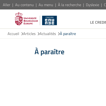
Aller
Au contenu
Au menu
À la recherche
Dyslexie
C
LE CREDI
Accueil
Articles
Actualités
À paraître
À paraître