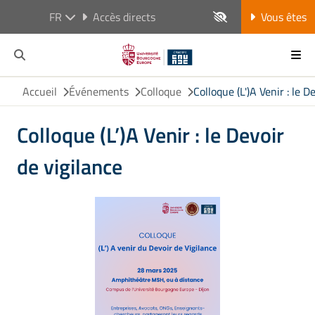
FR
Accès directs
Vous êtes
Accueil
Événements
Colloque
Colloque (L')A Venir : le D
Colloque (L’)A Venir : le Devoir
de vigilance