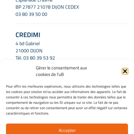
BP 27877 21078 DIJON CEDEX
03 80 39 50 00
CREDIMI
4 bd Gabriel
21000 DIJON
Tél.
03 80 39 53 92
Email.
credimi.secretariat@u-bourgogne.fr
Gérer le consentement aux
cookies de l'uB
INFORMATIONS LÉGALES
Pour offrir les meilleures expériences, nous utilisons des technologies telles que
les cookies pour stocker et/ou accéder aux informations des appareils. Le fait de
Mentions légales
consentir à ces technologies nous permettra de traiter des données telles que le
Gérer mes cookies
comportement de navigation ou les ID uniques sur ce site. Le fait de ne pas
consentir ou de retirer son consentement peut avoir un effet négatif sur certaines
Politique de cookies
caractéristiques et fonctions.
Déclaration de confidentialité
Avertissement
Accepter