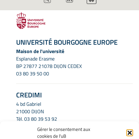
UNIVERSITÉ BOURGOGNE EUROPE
Maison de l'université
Esplanade Erasme
BP 27877 21078 DIJON CEDEX
03 80 39 50 00
CREDIMI
4 bd Gabriel
21000 DIJON
Tél.
03 80 39 53 92
Email.
credimi.secretariat@u-bourgogne.fr
Gérer le consentement aux
cookies de l'uB