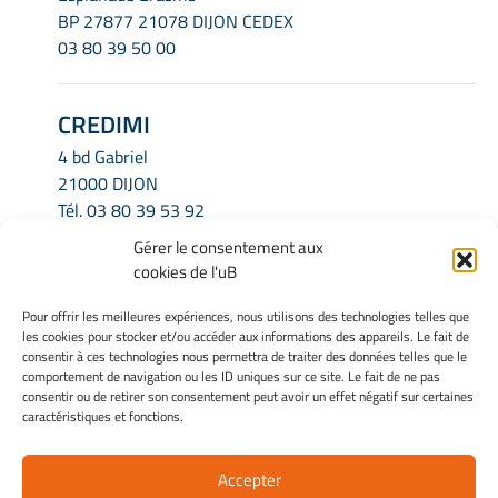
BP 27877 21078 DIJON CEDEX
03 80 39 50 00
CREDIMI
4 bd Gabriel
21000 DIJON
Tél.
03 80 39 53 92
Email.
credimi.secretariat@u-bourgogne.fr
Gérer le consentement aux
cookies de l'uB
INFORMATIONS LÉGALES
Pour offrir les meilleures expériences, nous utilisons des technologies telles que
les cookies pour stocker et/ou accéder aux informations des appareils. Le fait de
Mentions légales
consentir à ces technologies nous permettra de traiter des données telles que le
Gérer mes cookies
comportement de navigation ou les ID uniques sur ce site. Le fait de ne pas
consentir ou de retirer son consentement peut avoir un effet négatif sur certaines
Politique de cookies
caractéristiques et fonctions.
Déclaration de confidentialité
Avertissement
Accepter