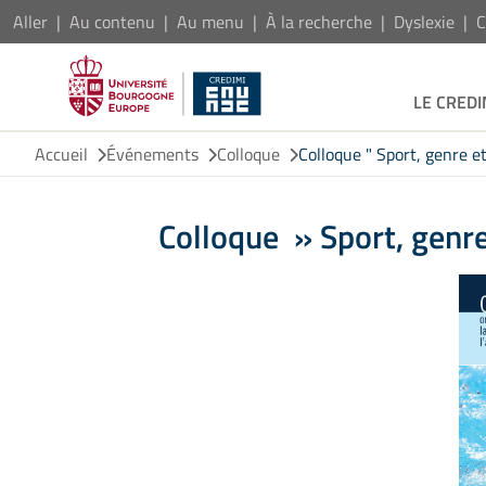
Aller
Au contenu
Au menu
À la recherche
Dyslexie
C
LE CREDI
Accueil
Événements
Colloque
Colloque " Sport, genre e
Colloque » Sport, genre