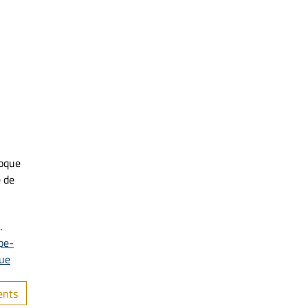
loque
é de
.
pe-
que
ents