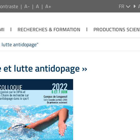
ontraste
A-
A
A+
FR
MI
RECHERCHES & FORMATION
PRODUCTIONS SCIEN
t lutte antidopage"
 et lutte antidopage »