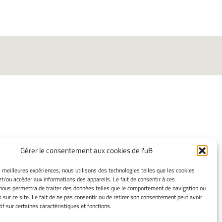
INFORMATIONS
Gérer le consentement aux cookies de l'uB
LÉGALES
es meilleures expériences, nous utilisons des technologies telles que les cookies
Mentions légales
et/ou accéder aux informations des appareils. Le fait de consentir à ces
Gérer mes cookies
nous permettra de traiter des données telles que le comportement de navigation ou
s sur ce site. Le fait de ne pas consentir ou de retirer son consentement peut avoir
Politique de cookies
if sur certaines caractéristiques et fonctions.
Déclaration de confidentialité