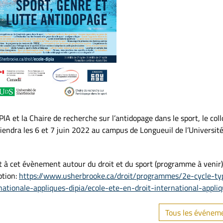
IA et la Chaire de recherche sur l’antidopage dans le sport, le col
tiendra les 6 et 7 juin 2022 au campus de Longueuil de l’Universit
 à cet évènement autour du droit et du sport (programme à venir)
ption:
https://www.usherbrooke.ca/droit/programmes/2e-cycle-ty
rnationale-appliques-dipia/ecole-ete-en-droit-international-appli
Tous les événem