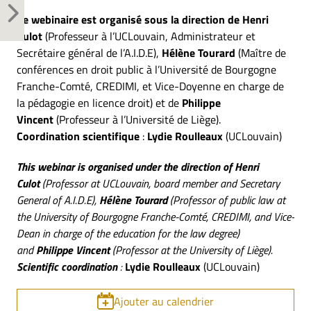
Ce webinaire est organisé sous la direction de
Henri
Culot
(Professeur à l’UCLouvain, Administrateur et
Secrétaire général de l’A.I.D.E),
Hélène Tourard
(Maître de
conférences en droit public à l’Université de Bourgogne
Franche-Comté, CREDIMI, et Vice-Doyenne en charge de
la pédagogie en licence droit) et de
Philippe
Vincent
(Professeur à l’Université de Liège).
Coordination scientifique
:
Lydie Roulleaux
(UCLouvain)
This webinar is organised under the direction of
Henri
Culot
(Professor at UCLouvain, board member and Secretary
General of A.I.D.E),
Hélène Tourard
(Professor of public law at
the University of Bourgogne Franche-Comté, CREDIMI, and Vice-
Dean in charge of the education for the law degree)
and
Philippe Vincent
(Professor at the University of Liège).
Scientific coordination
:
Lydie Roulleaux
(UCLouvain)
Ajouter au calendrier