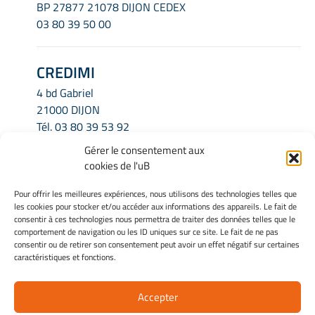
BP 27877 21078 DIJON CEDEX
03 80 39 50 00
CREDIMI
4 bd Gabriel
21000 DIJON
Tél.
03 80 39 53 92
Email.
credimi.secretariat@u-bourgogne.fr
Gérer le consentement aux
cookies de l'uB
INFORMATIONS LÉGALES
Pour offrir les meilleures expériences, nous utilisons des technologies telles que
les cookies pour stocker et/ou accéder aux informations des appareils. Le fait de
Mentions légales
consentir à ces technologies nous permettra de traiter des données telles que le
Gérer mes cookies
comportement de navigation ou les ID uniques sur ce site. Le fait de ne pas
consentir ou de retirer son consentement peut avoir un effet négatif sur certaines
Politique de cookies
caractéristiques et fonctions.
Déclaration de confidentialité
Avertissement
Accepter