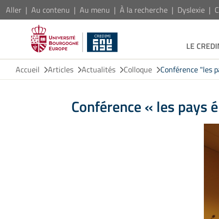
Aller
Au contenu
Au menu
À la recherche
Dyslexie
C
LE CREDI
Accueil
Articles
Actualités
Colloque
Conférence "les 
Conférence « les pays 