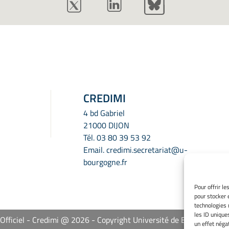
CREDIMI
4 bd Gabriel
21000 DIJON
Tél.
03 80 39 53 92
Email.
credimi.secretariat@u-
bourgogne.fr
Pour offrir l
pour stocker 
technologies 
les ID unique
 Officiel - Credimi @ 2026
Copyright Université de Bourgogne E
un effet négat