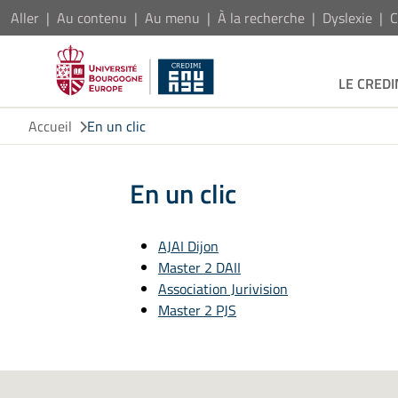
Aller
Au contenu
Au menu
À la recherche
Dyslexie
C
LE CREDI
Accueil
En un clic
En un clic
AJAI Dijon
Master 2 DAII
Association Jurivision
Master 2 PJS