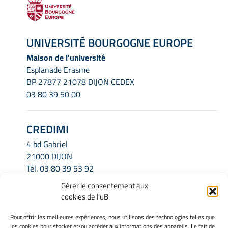
UNIVERSITÉ BOURGOGNE EUROPE
Maison de l'université
Esplanade Erasme
BP 27877 21078 DIJON CEDEX
03 80 39 50 00
CREDIMI
4 bd Gabriel
21000 DIJON
Tél.
03 80 39 53 92
Email.
credimi.secretariat@u-bourgogne.fr
Gérer le consentement aux
cookies de l'uB
INFORMATIONS LÉGALES
Pour offrir les meilleures expériences, nous utilisons des technologies telles que
les cookies pour stocker et/ou accéder aux informations des appareils. Le fait de