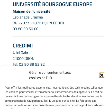
UNIVERSITÉ BOURGOGNE EUROPE
Maison de l'université
Esplanade Erasme
BP 27877 21078 DIJON CEDEX
03 80 39 50 00
CREDIMI
4 bd Gabriel
21000 DIJON
Tél.
03 80 39 53 92
Email.
credimi.secretariat@u-bourgogne.fr
Gérer le consentement aux
cookies de l'uB
INFORMATIONS LÉGALES
Pour offrir les meilleures expériences, nous utilisons des technologies telles que
les cookies pour stocker et/ou accéder aux informations des appareils. Le fait de
Mentions légales
consentir à ces technologies nous permettra de traiter des données telles que le
Gérer mes cookies
comportement de navigation ou les ID uniques sur ce site. Le fait de ne pas
consentir ou de retirer son consentement peut avoir un effet négatif sur certaines
Politique de cookies