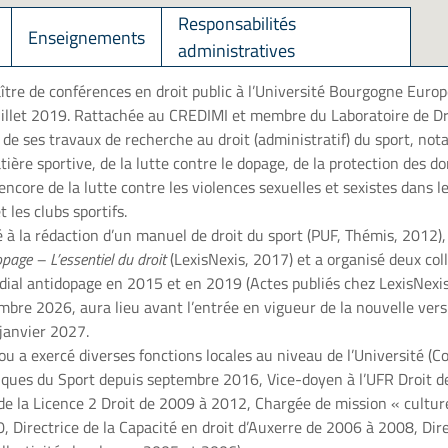
Responsabilités
Enseignements
administratives
re de conférences en droit public à l’Université Bourgogne Euro
juillet 2019. Rattachée au CREDIMI et membre du Laboratoire de Dro
 de ses travaux de recherche au droit (administratif) du sport, no
tière sportive, de la lutte contre le dopage, de la protection des 
encore de la lutte contre les violences sexuelles et sexistes dans l
t les clubs sportifs.
 à la rédaction d’un manuel de droit du sport (PUF, Thémis, 2012),
opage – L’essentiel du droit
(LexisNexis, 2017) et a organisé deux col
ial antidopage en 2015 et en 2019 (Actes publiés chez LexisNexis
mbre 2026, aura lieu avant l’entrée en vigueur de la nouvelle ver
janvier 2027.
ou a exercé diverses fonctions locales au niveau de l’Université (C
diques du Sport depuis septembre 2016, Vice-doyen à l’UFR Droit 
 la Licence 2 Droit de 2009 à 2012, Chargée de mission « culture 
Directrice de la Capacité en droit d’Auxerre de 2006 à 2008, Dire