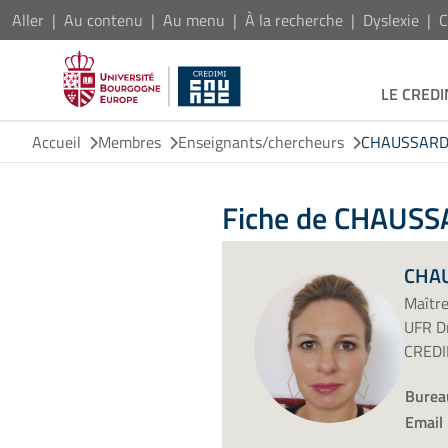
Aller
Au contenu
Au menu
À la recherche
Dyslexie
C
LE CREDI
Accueil
Membres
Enseignants/chercheurs
CHAUSSARD 
Fiche de CHAUSS
CHAU
Maître
UFR Dr
CREDIM
Burea
Email