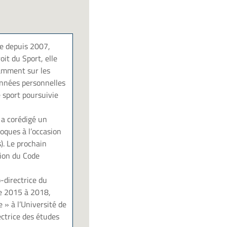
pe depuis 2007,
it du Sport, elle
tamment sur les
données personnelles
e sport poursuivie
 a corédigé un
loques à l’occasion
). Le prochain
sion du Code
o-directrice du
de 2015 à 2018,
» à l’Université de
ctrice des études