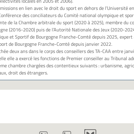
ollectivités locales en 2005 et 2006).
missions en lien avec le droit du sport en dehors de l’Université e
 Conférence des conciliateurs du Comité national olympique et sport
nte de la Chambre arbitrale du sport (2020 à 2025), membre du col
ligne (2016-2020) puis de l’Autorité Nationale des Jeux (2020-2024
que et Sportif de Bourgogne Franche-Comté depuis 2025, expert 
port de Bourgogne Franche-Comté depuis janvier 2022.
tachée deux ans dans le corps des conseillers des TA-CAA entre janv
le elle a exercé les fonctions de Premier conseiller au Tribunal ad
ième chambre chargées des contentieux suivants : urbanisme, agric
ux, droit des étrangers.