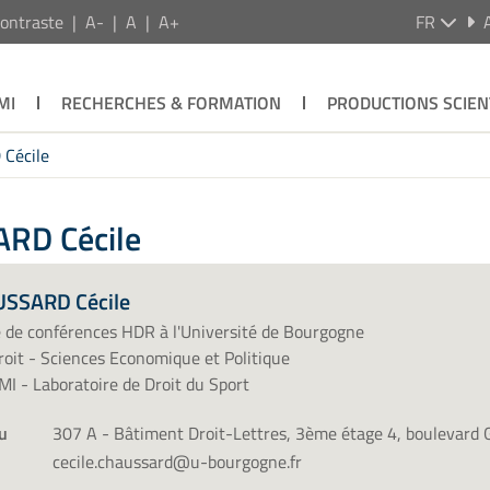
ontraste
A-
A
A+
FR
MI
RECHERCHES & FORMATION
PRODUCTIONS SCIEN
Cécile
ARD Cécile
SSARD Cécile
 de conférences HDR à l'Université de Bourgogne
oit - Sciences Economique et Politique
I - Laboratoire de Droit du Sport
u
307 A - Bâtiment Droit-Lettres, 3ème étage 4, boulevard 
cecile.chaussard@u-bourgogne.fr