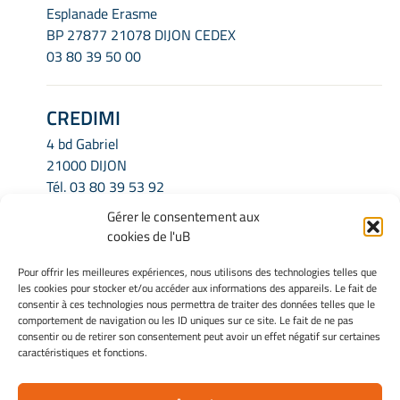
Esplanade Erasme
BP 27877 21078 DIJON CEDEX
03 80 39 50 00
CREDIMI
4 bd Gabriel
21000 DIJON
Tél.
03 80 39 53 92
Email.
credimi.secretariat@u-bourgogne.fr
Gérer le consentement aux
cookies de l'uB
INFORMATIONS LÉGALES
Pour offrir les meilleures expériences, nous utilisons des technologies telles que
les cookies pour stocker et/ou accéder aux informations des appareils. Le fait de
Mentions légales
consentir à ces technologies nous permettra de traiter des données telles que le
Gérer mes cookies
comportement de navigation ou les ID uniques sur ce site. Le fait de ne pas
consentir ou de retirer son consentement peut avoir un effet négatif sur certaines
Politique de cookies
caractéristiques et fonctions.
Déclaration de confidentialité
Avertissement