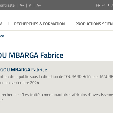
ontraste
A-
A
A+
FR
MI
RECHERCHES & FORMATION
PRODUCTIONS SCIEN
ce
OU MBARGA Fabrice
GOU MBARGA Fabrice
nt en droit public sous la direction de TOURARD Hélène et MAUR
tion en septembre 2024
e recherche : "Les traités communautaires africains d'investissemen
e"