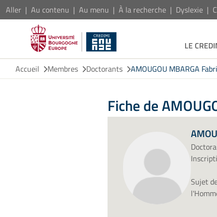
Aller
Au contenu
Au menu
À la recherche
Dyslexie
C
LE CREDI
Accueil
Membres
Doctorants
AMOUGOU MBARGA Fabri
Fiche de AMOUG
AMOU
Doctora
Inscrip
Sujet d
l'Homm