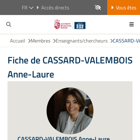
FR
Accès directs
Vous êtes
Accueil
Membres
Enseignants/chercheurs
CASSARD-VA
Fiche de CASSARD-VALEMBOIS
Anne-Laure
CASSARD-VALEMBOIS Anne-Laure