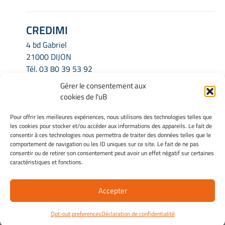
CREDIMI
4 bd Gabriel
21000 DIJON
Tél.
03 80 39 53 92
Email.
credimi.secretariat@u-bourgogne.fr
Gérer le consentement aux
cookies de l'uB
INFORMATIONS LÉGALES
Pour offrir les meilleures expériences, nous utilisons des technologies telles que
les cookies pour stocker et/ou accéder aux informations des appareils. Le fait de
Mentions légales
consentir à ces technologies nous permettra de traiter des données telles que le
Gérer mes cookies
comportement de navigation ou les ID uniques sur ce site. Le fait de ne pas
consentir ou de retirer son consentement peut avoir un effet négatif sur certaines
Politique de cookies
caractéristiques et fonctions.
Déclaration de confidentialité
Avertissement
Accepter
Site Officiel - Credimi @ 2026
Opt-out preferences
Déclaration de confidentialité
Copyright Université de Bourgogne Europe