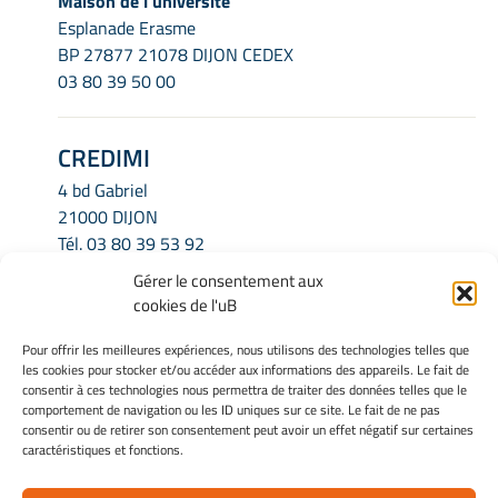
Maison de l'université
Esplanade Erasme
BP 27877 21078 DIJON CEDEX
03 80 39 50 00
CREDIMI
4 bd Gabriel
21000 DIJON
Tél.
03 80 39 53 92
Email.
credimi.secretariat@u-bourgogne.fr
Gérer le consentement aux
cookies de l'uB
INFORMATIONS LÉGALES
Pour offrir les meilleures expériences, nous utilisons des technologies telles que
les cookies pour stocker et/ou accéder aux informations des appareils. Le fait de
Mentions légales
consentir à ces technologies nous permettra de traiter des données telles que le
Gérer mes cookies
comportement de navigation ou les ID uniques sur ce site. Le fait de ne pas
consentir ou de retirer son consentement peut avoir un effet négatif sur certaines
Politique de cookies
caractéristiques et fonctions.
Déclaration de confidentialité
Avertissement