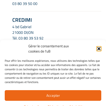
03 80 39 50 00
CREDIMI
4 bd Gabriel
21000 DIJON
Tél.
03 80 39 53 92
Email.
credimi.secretariat@u-bourgogne.fr
Gérer le consentement aux
cookies de l'uB
INFORMATIONS LÉGALES
Pour offrir les meilleures expériences, nous utilisons des technologies telles que
les cookies pour stocker et/ou accéder aux informations des appareils. Le fait de
Mentions légales
consentir à ces technologies nous permettra de traiter des données telles que le
Gérer mes cookies
comportement de navigation ou les ID uniques sur ce site. Le fait de ne pas
consentir ou de retirer son consentement peut avoir un effet négatif sur certaines
Politique de cookies
caractéristiques et fonctions.
Déclaration de confidentialité
Avertissement
Accepter
Site Officiel - Credimi @ 2026