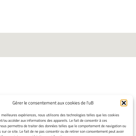
INFORMATIONS
Gérer le consentement aux cookies de l'uB
LÉGALES
es meilleures expériences, nous utilisons des technologies telles que les cookies
Mentions légales
et/ou accéder aux informations des appareils. Le fait de consentir à ces
nous permettra de traiter des données telles que le comportement de navigation ou
Gérer mes cookies
s sur ce site. Le fait de ne pas consentir ou de retirer son consentement peut avoir
Politique de cookies