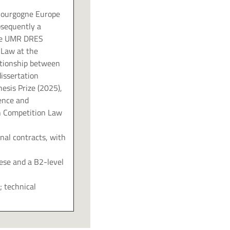
 Bourgogne Europe
bsequently a
the UMR DRES
 Law at the
ationship between
issertation
esis Prize (2025),
ience and
in Competition Law
nal contracts, with
nese and a B2-level
; technical