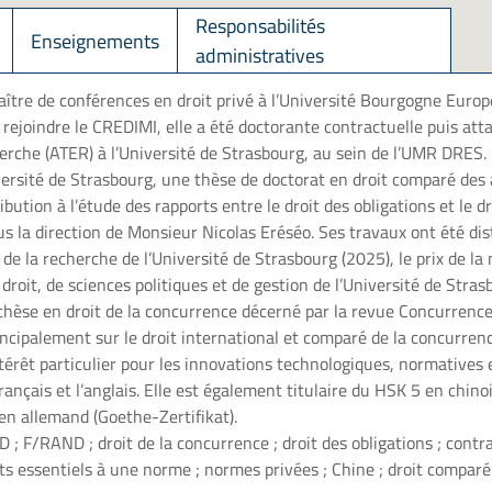
Responsabilités
Enseignements
administratives
re de conférences en droit privé à l’Université Bourgogne Europe
ejoindre le CREDIMI, elle a été doctorante contractuelle puis at
rche (ATER) à l’Université de Strasbourg, au sein de l’UMR DRES. 
versité de Strasbourg, une thèse de doctorat en droit comparé des a
bution à l’étude des rapports entre le droit des obligations et le dr
s la direction de Monsieur Nicolas Eréséo. Ses travaux ont été dist
de la recherche de l’Université de Strasbourg (2025), le prix de la
e droit, de sciences politiques et de gestion de l’Université de Stras
e thèse en droit de la concurrence décerné par la revue Concurrence
ncipalement sur le droit international et comparé de la concurrenc
érêt particulier pour les innovations technologiques, normatives et
ançais et l’anglais. Elle est également titulaire du HSK 5 en chino
 en allemand (Goethe-Zertifikat).
; F/RAND ; droit de la concurrence ; droit des obligations ; contr
s essentiels à une norme ; normes privées ; Chine ; droit comparé