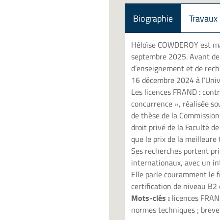
Biographie
Travaux
Héloïse COWDEROY est maît
septembre 2025. Avant de r
d’enseignement et de reche
16 décembre 2024
à l’Uni
Les licences FRAND : contri
concurrence », réalisée sou
de thèse de la Commission 
droit privé de la Faculté d
que le prix de la meilleur
Ses recherches portent pri
internationaux, avec un int
Elle parle couramment le fr
certification de niveau B2
Mots-clés :
licences FRAND 
normes techniques ; brevet