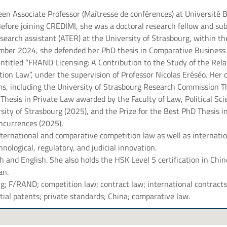
n Associate Professor (Maîtresse de conférences) at Université
efore joining CREDIMI, she was a doctoral research fellow and su
search assistant (ATER) at the University of Strasbourg, within 
mber 2024, she defended her PhD thesis in Comparative Business
entitled “FRAND Licensing: A Contribution to the Study of the Rel
on Law”, under the supervision of Professor Nicolas Eréséo. Her d
ons, including the University of Strasbourg Research Commission Th
 Thesis in Private Law awarded by the Faculty of Law, Political Sc
ity of Strasbourg (2025), and the Prize for the Best PhD Thesis 
ncurrences (2025).
ternational and comparative competition law as well as internatio
hnological, regulatory, and judicial innovation.
ch and English. She also holds the HSK Level 5 certification in Chi
an.
; F/RAND; competition law; contract law; international contracts
ial patents; private standards; China; comparative law.