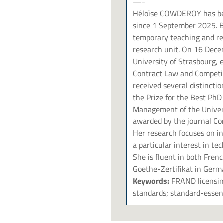
—-
Héloïse COWDEROY has bee
since 1 September 2025. B
temporary teaching and re
research unit. On 16 Dece
University of Strasbourg, 
Contract Law and Competiti
received several distincti
the Prize for the Best PhD
Management of the Univers
awarded by the journal Co
Her research focuses on in
a particular interest in tec
She is fluent in both Fren
Goethe-Zertifikat in Germ
Keywords:
FRAND licensing
standards; standard-essent