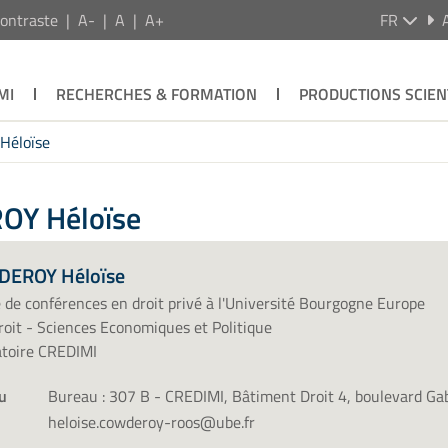
ontraste
A-
A
A+
FR
MI
RECHERCHES & FORMATION
PRODUCTIONS SCIEN
éloïse
OY Héloïse
EROY Héloïse
 de conférences en droit privé à l'Université Bourgogne Europe
oit - Sciences Economiques et Politique
atoire CREDIMI
u
Bureau : 307 B - CREDIMI, Bâtiment Droit 4, boulevard Ga
heloise.cowderoy-roos@ube.fr