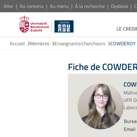
Aller
Au contenu
Au menu
À la recherche
Dyslexie
C
LE CREDI
Accueil
Membres
Enseignants/chercheurs
COWDEROY H
Fiche de COWDER
COWD
Maître
UFR Dr
Labor
Burea
Email