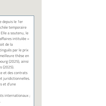
 depuis le 1er
tachée temporaire
Elle a soutenu, le
ffaires intitulée «
oit de la
ingués par le prix
 meilleure thèse en
bourg (2025), ainsi
s (2025).
e et des contrats
 juridictionnelles.
is et d’une
ats internationaux ;
.