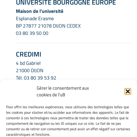
UNIVERSITÉ BOURGOGNE EUROPE
Maison de l'université
Esplanade Erasme
BP 27877 21078 DIJON CEDEX
03 80 39 50 00
CREDIMI
4 bd Gabriel
21000 DIJON
Tél.
03 80 39 53 92
Email.
credimi.secretariat@u-bourgogne.fr
Gérer le consentement aux
cookies de l'uB
INFORMATIONS LÉGALES
Pour offrir les meilleures expériences, nous utilisons des technologies telles que
les cookies pour stocker et/ou accéder aux informations des appareils. Le fait de
Mentions légales
consentir à ces technologies nous permettra de traiter des données telles que le
Gérer mes cookies
comportement de navigation ou les ID uniques sur ce site. Le fait de ne pas
consentir ou de retirer son consentement peut avoir un effet négatif sur certaines
Politique de cookies
caractéristiques et fonctions.