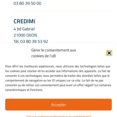
03 80 39 50 00
CREDIMI
4 bd Gabriel
21000 DIJON
Tél.
03 80 39 53 92
Email.
credimi.secretariat@u-bourgogne.fr
Gérer le consentement aux
cookies de l'uB
INFORMATIONS LÉGALES
Pour offrir les meilleures expériences, nous utilisons des technologies telles que
les cookies pour stocker et/ou accéder aux informations des appareils. Le fait de
Mentions légales
consentir à ces technologies nous permettra de traiter des données telles que le
Gérer mes cookies
comportement de navigation ou les ID uniques sur ce site. Le fait de ne pas
consentir ou de retirer son consentement peut avoir un effet négatif sur certaines
Politique de cookies
caractéristiques et fonctions.
Déclaration de confidentialité
Avertissement
Accepter
Site Officiel - Credimi @ 2026
Opt-out preferences
Déclaration de confidentialité