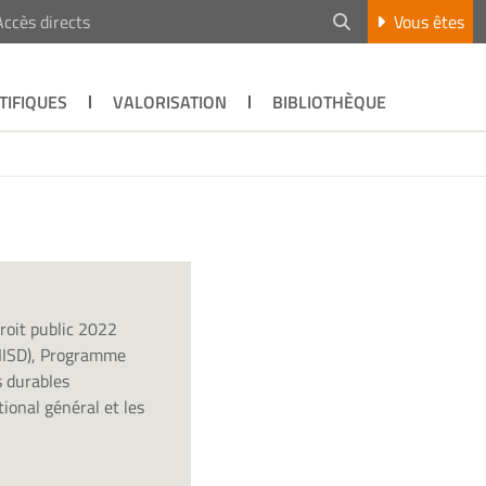
Accès directs
Vous êtes
TIFIQUES
VALORISATION
BIBLIOTHÈQUE
droit public 2022
 (IISD), Programme
s durables
ional général et les