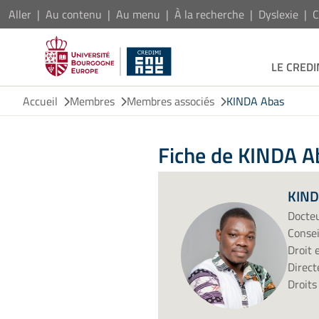
Aller
Au contenu
Au menu
À la recherche
Dyslexie
C
LE CREDI
Accueil
Membres
Membres associés
KINDA Abas
Fiche de KINDA A
KIND
Docteu
Consei
Droit 
Direct
Droits