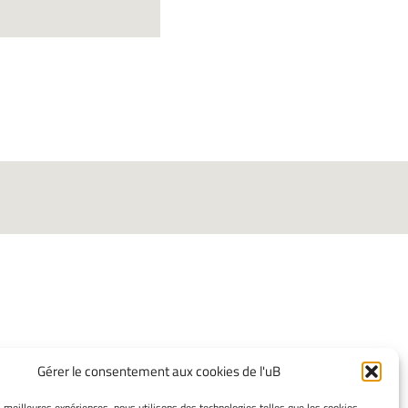
INFORMATIONS
Gérer le consentement aux cookies de l'uB
LÉGALES
es meilleures expériences, nous utilisons des technologies telles que les cookies