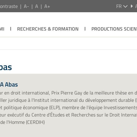
ontraste
A-
A
A+
FR
MI
RECHERCHES & FORMATION
PRODUCTIONS SCIEN
bas
A Abas
r en droit international, Prix Pierre Gay de la meilleure thèse en 
ller juridique à l'Institut international du développement durable
et politique économique (ELP), membre de l'équipe Investissement
eur exécutif du Centre d’Études et Recherches sur le Droit Internat
 de l'Homme (CERDIH)