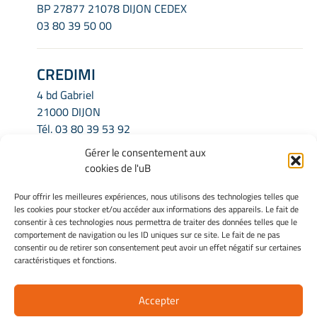
BP 27877 21078 DIJON CEDEX
03 80 39 50 00
CREDIMI
4 bd Gabriel
21000 DIJON
Tél.
03 80 39 53 92
Email.
credimi.secretariat@u-bourgogne.fr
Gérer le consentement aux
cookies de l'uB
INFORMATIONS LÉGALES
Pour offrir les meilleures expériences, nous utilisons des technologies telles que
les cookies pour stocker et/ou accéder aux informations des appareils. Le fait de
Mentions légales
consentir à ces technologies nous permettra de traiter des données telles que le
Gérer mes cookies
comportement de navigation ou les ID uniques sur ce site. Le fait de ne pas
consentir ou de retirer son consentement peut avoir un effet négatif sur certaines
Politique de cookies
caractéristiques et fonctions.
Déclaration de confidentialité
Avertissement
Accepter