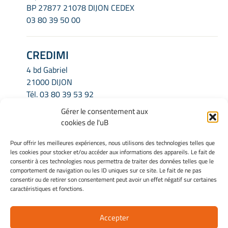
BP 27877 21078 DIJON CEDEX
03 80 39 50 00
CREDIMI
4 bd Gabriel
21000 DIJON
Tél.
03 80 39 53 92
Email.
credimi.secretariat@u-bourgogne.fr
Gérer le consentement aux
cookies de l'uB
INFORMATIONS LÉGALES
Pour offrir les meilleures expériences, nous utilisons des technologies telles que
les cookies pour stocker et/ou accéder aux informations des appareils. Le fait de
Mentions légales
consentir à ces technologies nous permettra de traiter des données telles que le
Gérer mes cookies
comportement de navigation ou les ID uniques sur ce site. Le fait de ne pas
consentir ou de retirer son consentement peut avoir un effet négatif sur certaines
Politique de cookies
caractéristiques et fonctions.
Déclaration de confidentialité
Avertissement
Accepter