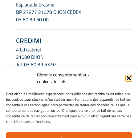
Esplanade Erasme
BP 27877 21078 DIJON CEDEX
03 80 39 50 00
CREDIMI
4 bd Gabriel
21000 DIJON
Tél.
03 80 39 53 92
Email.
credimi.secretariat@u-bourgogne.fr
Gérer le consentement aux
cookies de l'uB
INFORMATIONS LÉGALES
Pour offrir les meilleures expériences, nous utilisons des technologies telles que
les cookies pour stocker et/ou accéder aux informations des appareils. Le fait de
Mentions légales
consentir à ces technologies nous permettra de traiter des données telles que le
Gérer mes cookies
comportement de navigation ou les ID uniques sur ce site. Le fait de ne pas
consentir ou de retirer son consentement peut avoir un effet négatif sur certaines
Politique de cookies
caractéristiques et fonctions.
Déclaration de confidentialité
Avertissement