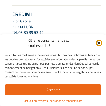
CREDIMI
4 bd Gabriel
21000 DIJON
Tél.
03 80 39 53 92
Email.
credimi.secretariat@u-bourgogne.fr
Gérer le consentement aux
cookies de l'uB
INFORMATIONS LÉGALES
Pour offrir les meilleures expériences, nous utilisons des technologies telles que
les cookies pour stocker et/ou accéder aux informations des appareils. Le fait de
Mentions légales
consentir à ces technologies nous permettra de traiter des données telles que le
Gérer mes cookies
comportement de navigation ou les ID uniques sur ce site. Le fait de ne pas
consentir ou de retirer son consentement peut avoir un effet négatif sur certaines
Politique de cookies
caractéristiques et fonctions.
Déclaration de confidentialité
Avertissement
Accepter
Site Officiel - Credimi @ 2026
Opt-out preferences
Déclaration de confidentialité
Copyright Université de Bourgogne Europe