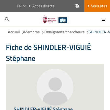
FR
Accès directs
Vous êtes
Accueil
Membres
Enseignants/chercheurs
SHINDLER-V
Fiche de SHINDLER-VIGUIÉ
Stéphane
SHINDLER-VIGUIÉ Stéphane