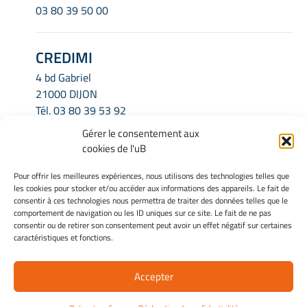
03 80 39 50 00
CREDIMI
4 bd Gabriel
21000 DIJON
Tél.
03 80 39 53 92
Email.
credimi.secretariat@u-bourgogne.fr
Gérer le consentement aux
cookies de l'uB
INFORMATIONS LÉGALES
Pour offrir les meilleures expériences, nous utilisons des technologies telles que
les cookies pour stocker et/ou accéder aux informations des appareils. Le fait de
Mentions légales
consentir à ces technologies nous permettra de traiter des données telles que le
Gérer mes cookies
comportement de navigation ou les ID uniques sur ce site. Le fait de ne pas
consentir ou de retirer son consentement peut avoir un effet négatif sur certaines
Politique de cookies
caractéristiques et fonctions.
Déclaration de confidentialité
Avertissement
Accepter
Site Officiel - Credimi @ 2026