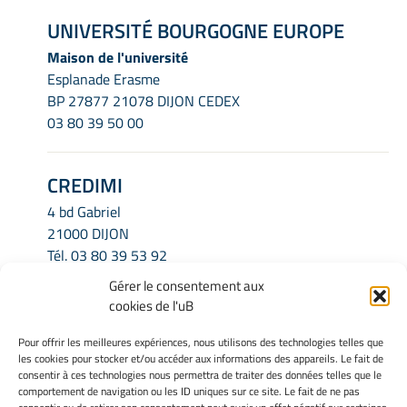
UNIVERSITÉ BOURGOGNE EUROPE
Maison de l'université
Esplanade Erasme
BP 27877 21078 DIJON CEDEX
03 80 39 50 00
CREDIMI
4 bd Gabriel
21000 DIJON
Tél.
03 80 39 53 92
Email.
credimi.secretariat@u-bourgogne.fr
Gérer le consentement aux
cookies de l'uB
INFORMATIONS LÉGALES
Pour offrir les meilleures expériences, nous utilisons des technologies telles que
les cookies pour stocker et/ou accéder aux informations des appareils. Le fait de
Mentions légales
consentir à ces technologies nous permettra de traiter des données telles que le
Gérer mes cookies
comportement de navigation ou les ID uniques sur ce site. Le fait de ne pas