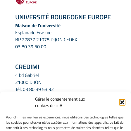
UNIVERSITÉ BOURGOGNE EUROPE
Maison de l'université
Esplanade Erasme
BP 27877 21078 DIJON CEDEX
03 80 39 50 00
CREDIMI
4 bd Gabriel
21000 DIJON
Tél.
03 80 39 53 92
Email.
credimi.secretariat@u-bourgogne.fr
Gérer le consentement aux
cookies de l'uB
INFORMATIONS LÉGALES
Pour offrir les meilleures expériences, nous utilisons des technologies telles que
les cookies pour stocker et/ou accéder aux informations des appareils. Le fait de
Mentions légales
consentir à ces technologies nous permettra de traiter des données telles que le