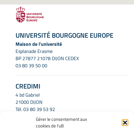
UNIVERSITÉ BOURGOGNE EUROPE
Maison de l'université
Esplanade Erasme
BP 27877 21078 DIJON CEDEX
03 80 39 50 00
CREDIMI
4 bd Gabriel
21000 DIJON
Tél.
03 80 39 53 92
Email.
credimi.secretariat@u-bourgogne.fr
Gérer le consentement aux
cookies de l'uB