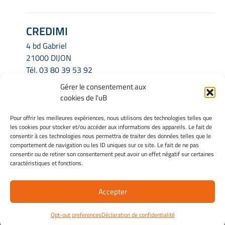
CREDIMI
4 bd Gabriel
21000 DIJON
Tél.
03 80 39 53 92
Email.
credimi.secretariat@u-bourgogne.fr
Gérer le consentement aux
cookies de l'uB
INFORMATIONS LÉGALES
Pour offrir les meilleures expériences, nous utilisons des technologies telles que
les cookies pour stocker et/ou accéder aux informations des appareils. Le fait de
Mentions légales
consentir à ces technologies nous permettra de traiter des données telles que le
Gérer mes cookies
comportement de navigation ou les ID uniques sur ce site. Le fait de ne pas
consentir ou de retirer son consentement peut avoir un effet négatif sur certaines
Politique de cookies
caractéristiques et fonctions.
Déclaration de confidentialité
Avertissement
Accepter
Site Officiel - Credimi @ 2026
Opt-out preferences
Déclaration de confidentialité
Copyright Université de Bourgogne Europe