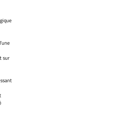
ogique
d’une
t sur
issant
t
é