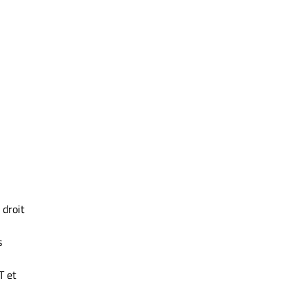
 droit
s
T et