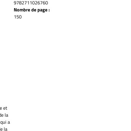
9782711026760
Nombre de page :
150
e et
e la
qui a
e la