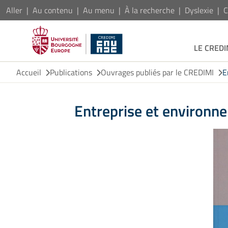
Aller
Au contenu
Au menu
À la recherche
Dyslexie
C
LE CREDI
Accueil
Publications
Ouvrages publiés par le CREDIMI
E
Entreprise et environn