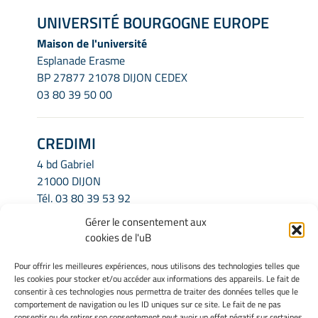
UNIVERSITÉ BOURGOGNE EUROPE
Maison de l'université
Esplanade Erasme
BP 27877 21078 DIJON CEDEX
03 80 39 50 00
CREDIMI
4 bd Gabriel
21000 DIJON
Tél.
03 80 39 53 92
Email.
credimi.secretariat@u-bourgogne.fr
Gérer le consentement aux
cookies de l'uB
INFORMATIONS LÉGALES
Pour offrir les meilleures expériences, nous utilisons des technologies telles que
les cookies pour stocker et/ou accéder aux informations des appareils. Le fait de
Mentions légales
consentir à ces technologies nous permettra de traiter des données telles que le
Gérer mes cookies
comportement de navigation ou les ID uniques sur ce site. Le fait de ne pas
consentir ou de retirer son consentement peut avoir un effet négatif sur certaines