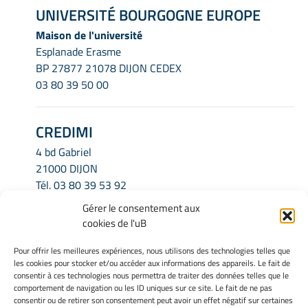
UNIVERSITÉ BOURGOGNE EUROPE
Maison de l'université
Esplanade Erasme
BP 27877 21078 DIJON CEDEX
03 80 39 50 00
CREDIMI
4 bd Gabriel
21000 DIJON
Tél.
03 80 39 53 92
Email.
credimi.secretariat@u-bourgogne.fr
Gérer le consentement aux
cookies de l'uB
INFORMATIONS LÉGALES
Pour offrir les meilleures expériences, nous utilisons des technologies telles que
les cookies pour stocker et/ou accéder aux informations des appareils. Le fait de
Mentions légales
consentir à ces technologies nous permettra de traiter des données telles que le
Gérer mes cookies
comportement de navigation ou les ID uniques sur ce site. Le fait de ne pas
consentir ou de retirer son consentement peut avoir un effet négatif sur certaines
Politique de cookies