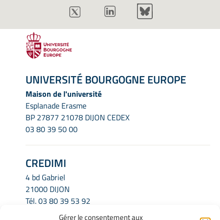
UNIVERSITÉ BOURGOGNE EUROPE
Maison de l'université
Esplanade Erasme
BP 27877 21078 DIJON CEDEX
03 80 39 50 00
CREDIMI
4 bd Gabriel
21000 DIJON
Tél.
03 80 39 53 92
Email.
credimi.secretariat@u-bourgogne.fr
Gérer le consentement aux