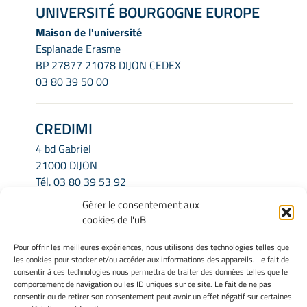
UNIVERSITÉ BOURGOGNE EUROPE
Maison de l'université
Esplanade Erasme
BP 27877 21078 DIJON CEDEX
03 80 39 50 00
CREDIMI
4 bd Gabriel
21000 DIJON
Tél.
03 80 39 53 92
Email.
credimi.secretariat@u-bourgogne.fr
Gérer le consentement aux
cookies de l'uB
INFORMATIONS LÉGALES
Pour offrir les meilleures expériences, nous utilisons des technologies telles que
les cookies pour stocker et/ou accéder aux informations des appareils. Le fait de
Mentions légales
consentir à ces technologies nous permettra de traiter des données telles que le
Gérer mes cookies
comportement de navigation ou les ID uniques sur ce site. Le fait de ne pas
consentir ou de retirer son consentement peut avoir un effet négatif sur certaines
Politique de cookies