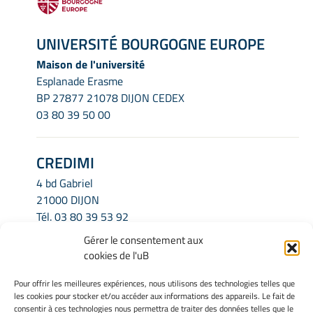
UNIVERSITÉ BOURGOGNE EUROPE
Maison de l'université
Esplanade Erasme
BP 27877 21078 DIJON CEDEX
03 80 39 50 00
CREDIMI
4 bd Gabriel
21000 DIJON
Tél.
03 80 39 53 92
Email.
credimi.secretariat@u-bourgogne.fr
Gérer le consentement aux
cookies de l'uB
INFORMATIONS LÉGALES
Pour offrir les meilleures expériences, nous utilisons des technologies telles que
les cookies pour stocker et/ou accéder aux informations des appareils. Le fait de
Mentions légales
consentir à ces technologies nous permettra de traiter des données telles que le