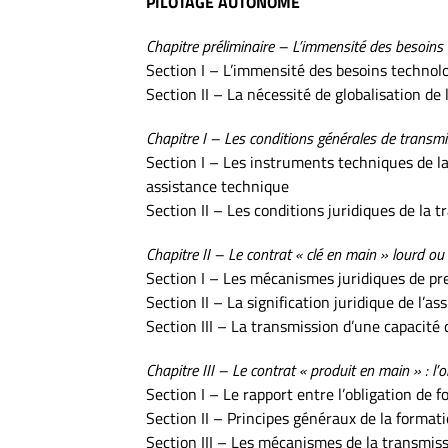
PILOTAGE AUTONOME
Chapitre préliminaire – L’immensité des besoins 
Section I – L’immensité des besoins technol
Section II – La nécessité de globalisation de
Chapitre I – Les conditions générales de transmi
Section I – Les instruments techniques de la
assistance technique
Section II – Les conditions juridiques de la t
Chapitre II – Le contrat « clé en main » lourd ou 
Section I – Les mécanismes juridiques de pres
Section II – La signification juridique de l’a
Section III – La transmission d’une capacité d
Chapitre III – Le contrat « produit en main » : l
Section I – Le rapport entre l’obligation de f
Section II – Principes généraux de la format
Section III – Les mécanismes de la transmiss