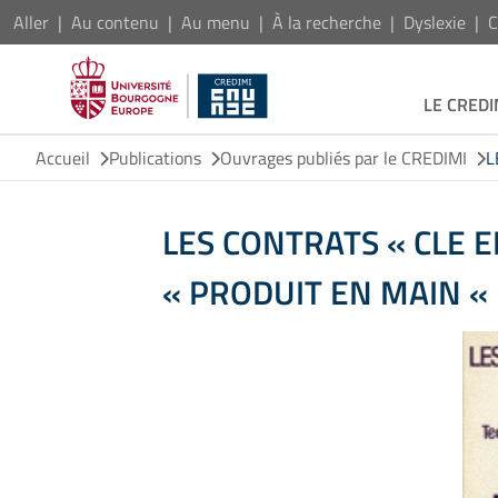
Aller
Au contenu
Au menu
À la recherche
Dyslexie
C
LE CREDI
Accueil
Publications
Ouvrages publiés par le CREDIMI
L
LES CONTRATS « CLE E
« PRODUIT EN MAIN «