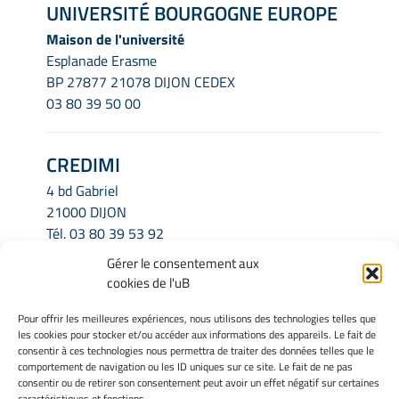
UNIVERSITÉ BOURGOGNE EUROPE
Maison de l'université
Esplanade Erasme
BP 27877 21078 DIJON CEDEX
03 80 39 50 00
CREDIMI
4 bd Gabriel
21000 DIJON
Tél.
03 80 39 53 92
Email.
credimi.secretariat@u-bourgogne.fr
Gérer le consentement aux
cookies de l'uB
INFORMATIONS LÉGALES
Pour offrir les meilleures expériences, nous utilisons des technologies telles que
les cookies pour stocker et/ou accéder aux informations des appareils. Le fait de
Mentions légales
consentir à ces technologies nous permettra de traiter des données telles que le
Gérer mes cookies
comportement de navigation ou les ID uniques sur ce site. Le fait de ne pas
consentir ou de retirer son consentement peut avoir un effet négatif sur certaines
Politique de cookies
caractéristiques et fonctions.