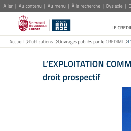
Aller
Au contenu
Au menu
À la recherche
Dyslexie
C
LE CREDI
Accueil
Publications
Ouvrages publiés par le CREDIMI
L
L’EXPLOITATION COMMER
droit prospectif