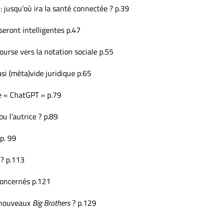
 jusqu’où ira la santé connectée ? p.39
 seront intelligentes p.47
ourse vers la notation sociale p.55
i (méta)vide juridique p.65
e « ChatGPT » p.79
ou l’autrice ? p.89
p. 99
 ? p.113
concernés p.121
s nouveaux
Big Brothers
? p.129