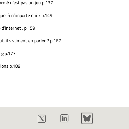
armé n’est pas un jeu p.137
uoi à n’importe qui ? p.149
d’Internet . p.159
t-il vraiment en parler ? p.167
ng
p.177
tions p.189