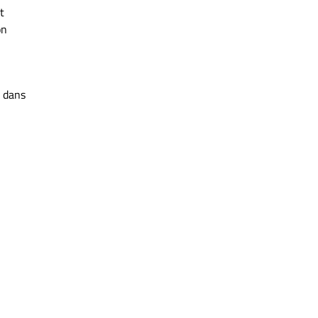
t
on
d dans