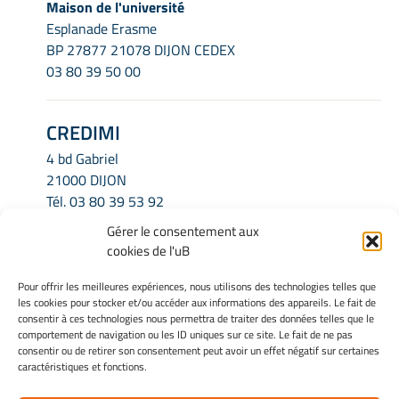
Maison de l'université
Esplanade Erasme
BP 27877 21078 DIJON CEDEX
03 80 39 50 00
CREDIMI
4 bd Gabriel
21000 DIJON
Tél.
03 80 39 53 92
Email.
credimi.secretariat@u-bourgogne.fr
Gérer le consentement aux
cookies de l'uB
INFORMATIONS LÉGALES
Pour offrir les meilleures expériences, nous utilisons des technologies telles que
les cookies pour stocker et/ou accéder aux informations des appareils. Le fait de
Mentions légales
consentir à ces technologies nous permettra de traiter des données telles que le
Gérer mes cookies
comportement de navigation ou les ID uniques sur ce site. Le fait de ne pas
consentir ou de retirer son consentement peut avoir un effet négatif sur certaines
Politique de cookies
caractéristiques et fonctions.
Déclaration de confidentialité
Avertissement